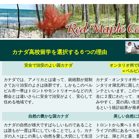
カナダ高校留学を選択する６つの理由
安全で治安のよい国カナダ
オンタリオ州で
＝ベルビ
カナダでは、アメリカとは違って、銃砲類が規制
カナダ・オンタリオ州
さており治安のよさは抜群です。しかもこのベル
ンタリオ湖北岸に面し
ビル市一帯はトロントやモントリオールなどの大
ンテといいます。この
都会とは違いさらに安全で治安がよく、安心して
去に２度にわたって、
住める地域です。
みやすく、質の高い生
るという統計結果が発
自然の豊かな国カナダ
美しい自然に
カナダの自然が雄大ですばらしいものであること
トロントから東へ１８０
は誰もが一度は耳にしていることでしょう。カナ
ライブの所にあるベル
ダの人々はこの美しい自然を愛し大切にして生活
ンテは、湖と川と森、