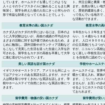
しています。ホームステイを通してこのような
ト、州立公園と農業・
人々とそのライフスタイルに触れることもまた興
ます。自然が美しい地
味深く、留学を終えた後の人生にきっと何らかの
く、歴史的建築も多く
形で有益な財産となってくれることでしょう。
って住んでいる地方で 
な活動ができます。
教育水準の高い国カナダ
教育水準の高
カナダ人がカナダの大学にはいるには、日本のよ
９年生から１２年生ま
うに入学試験はないが、高校の成績の平均点やさ
らい、１４歳から１８
まざまの活動に対する評価で決められるため、ま
ます。 人口４９０００
じめに勉強し、課外活動やボランティア活動など
の公立高校(うち２つが
もこなして充実した生活を送った生徒に入学を許
すが、ニコルソン高校
可される。留学生もカナダの高校を卒業して大学
なく楽しい学校生活が送
に進む道がひらかれてい ます。
と を自他共に認めてい
美しい英語を話す国カナダ
学校やホームステ
イギリスやオーストラリア、アメリカも州によっ
ホームステイは、世界
てはアクセントのある英語を話しますが、カナダ
暖かく迎え入れ、家族の
人は聞き取りやすくきれいな英語を話します。学
ます。 こういったホス
校やホームステイで自然にきれいな英語が身につ
ませんが、お互いの歩
きます。
せるようにホストのほ
ておられます。
留学費用・物価の安い国カナダ
留学費用が安い
他国の高校留学費用と比べてみてください。授業
授業料は一年で＄１２