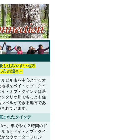
最も住みやすい地方
ル市の場合＝
ベルビル市を中心とするオ
た地域をベイ・オブ・クイ
ベイ・オブ・クインテは過
オンタリオ州でもっとも住
活レベルができる地方であ
表されています。
恵まれたクインテ
km、車でやく２時間のド
ビル市とベイ・オブ・クイ
豊かなウオーターフロン