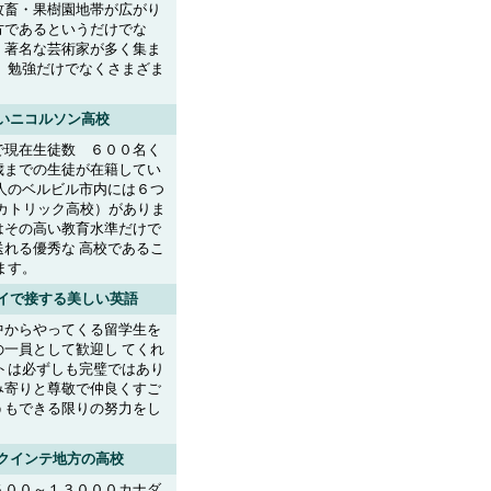
牧畜・果樹園地帯が広がり
方であるというだけでな
、著名な芸術家が多く集ま
、勉強だけでなくさまざま
いニコルソン高校
で現在生徒数 ６００名く
歳までの生徒が在籍してい
人のベルビル市内には６つ
カトリック高校）がありま
はその高い教育水準だけで
れる優秀な 高校であるこ
ます。
イで接する美しい英語
中からやってくる留学生を
一員として歓迎し てくれ
トは必ずしも完璧ではあり
み寄りと尊敬で仲良くすご
うもできる限りの努力をし
クインテ地方の高校
５００～１３０００カナダ