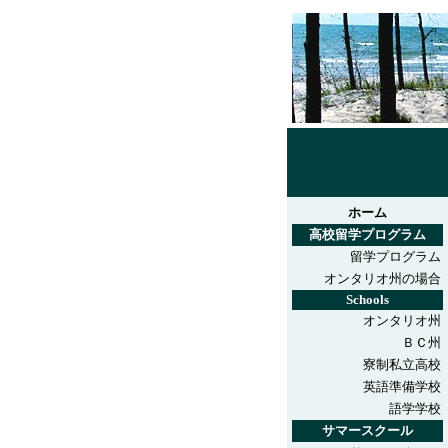
ホーム
高校留学プログラム
留学プログラム
オンタリオ州の場合
Schools
オンタリオ州
ＢＣ州
寮制私立高校
英語準備学校
語学学校
サマースクール