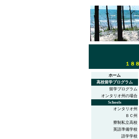
１８
ホーム
高校留学プログラム
留学プログラム
オンタリオ州の場合
Schools
オンタリオ州
ＢＣ州
寮制私立高校
英語準備学校
語学学校