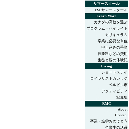
サマースクール
ESLサマースクール
Learn More
カナダの高校を選ぶ
プログラム
・ハイライト
カリキュラム
卒業に必要な単位
申し込みの手順
授業料などの費用
生徒と親の体験記
Living
ショートステイ
ロイヤリストカレッジ
ベルビル市
アクティビティ
写真集
RMC
About
Contact
卒業・進学おめでとう
卒業生の活躍