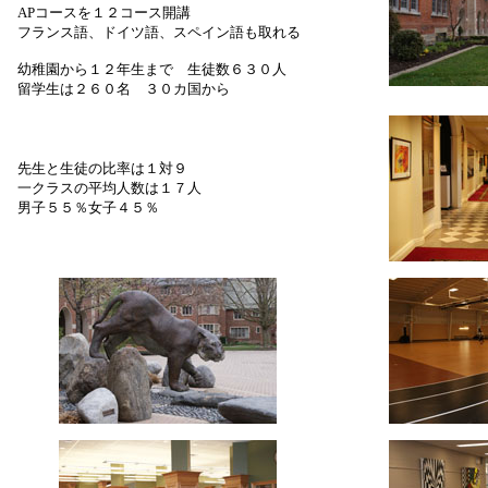
APコースを１２コース開講
フランス語、ドイツ語、スペイン語も取れる
幼稚園から１２年生まで 生徒数６３０人
留学生は２６０名 ３０カ国から
先生と生徒の比率は１対９
一クラスの平均人数は１７人
男子５５％女子４５％