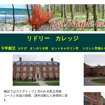
リドリー カレッジ
８９年創立
カナダ オンタリオ州 セントキャサリン市 トロント空港か
施設ではカナダトップと言われる私立高校
コースと生徒の国籍、課外活動など多様性に富
む